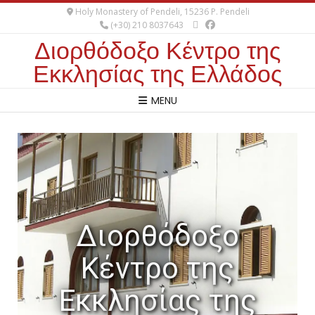
Holy Monastery of Pendeli, 15236 P. Pendeli
(+30) 210 8037643
Διορθόδοξο Κέντρο της
Εκκλησίας της Ελλάδος
MENU
Διορθόδοξο
Κέντρο της
Εκκλησίας της